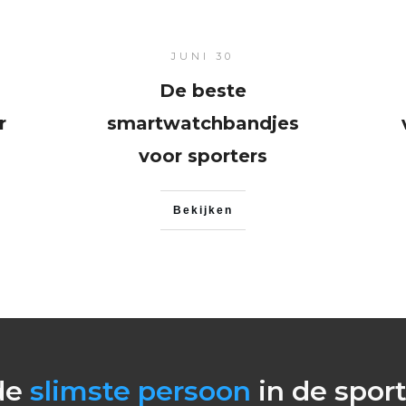
: Wat zijn ze en
JUNI 30
 ze?
De beste
r
smartwatchbandjes
voor sporters
Bekijken
de
slimste persoon
in de sport