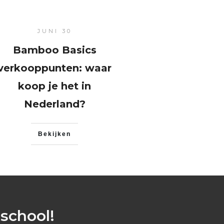
JUNI 30
Bamboo Basics
verkooppunten: waar
koop je het in
Nederland?
Bekijken
school!