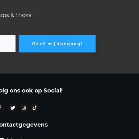
ips & tricks!
Geef mij toegang!
olg ons ook op Social!
ontactgegevens