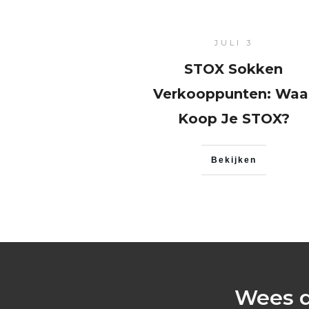
Bekkenbodem oefeningen
JULI 3
hoe doe je
STOX Sokken
Verkooppunten: Waa
Koop Je STOX?
Bekijken
Wees 