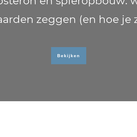
osteron en spieropbouw: w
arden zeggen (en hoe je 
Bekijken