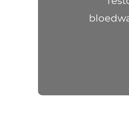
Test
bloedwa