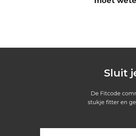
moet wete
Sluit 
De Fitcode comm
stukje fitter en 